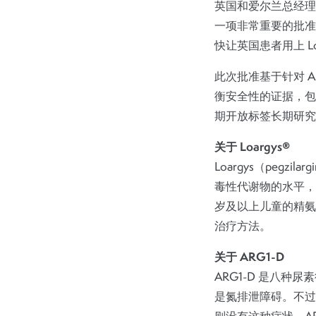
英国和爱尔兰总经理马
一项非常重要的批准
快让英国患者用上 Lo
此次批准基于针对 AR
衡安全性的证据，包括名
期开放标签长期研究（C
关于 Loargys®
Loargys（peg
毒性代谢物的水平，同
岁及以上儿童的精氨酸
治疗方法。
关于 ARG1-D
ARG1-D 是八
是氮排泄障碍。不过