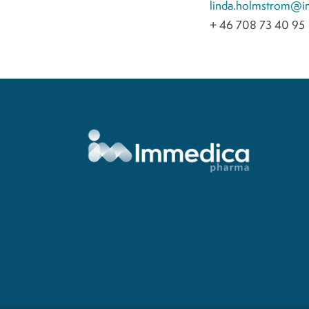
linda.holmstrom@
+ 46 708 73 40 95