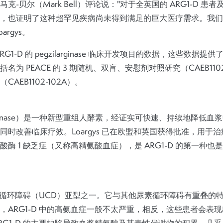
克-贝尔（Mark Bell）评论说："对于全英国的 ARG1-D 患
，也证明了这种超罕见疾病尚未得到满足的巨大医疗需求。我们
argys。
G1-D 的 pegzilarginase 临床开发项目的数据，这些数据
为 PEACE 的 3 期随机、双盲、安慰剂对照研究（CAEB1102
AEB1102-102A）。
zilarginase）是一种新型重组人酵素，经证实可快速、持续地降
时改善临床疗效。Loargys 已在欧盟和英国获得批准，用于治
酶 1 缺乏症（又称高精氨酸血症），是 ARG1-D 的第一种
种尿素循环障碍（UCD）亚型之一。它与其他尿素循环障碍有重叠的
，ARG1-D 中的高氨血症一般不太严重，相反，这些患者会表