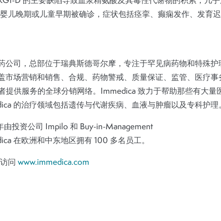
RG1-D 的主要缺陷导致血浆精氨酸及其毒性代谢物的积累，几
婴儿晚期或儿童早期被确诊，症状包括痉挛、癫痫发作、发育迟
是一家制药公司，总部位于瑞典斯德哥尔摩，专注于罕见病药物和特殊
的能力涵盖市场营销和销售、合规、药物警戒、质量保证、监管、医疗
患者提供服务的全球分销网络。Immedica 致力于帮助那些有大
dica 的治疗领域包括遗传与代谢疾病、血液与肿瘤以及专科护理
 年由投资公司 Impilo 和 Buy-in-Management
ica 在欧洲和中东地区拥有 100 多名员工。
请访问
www.immedica.com